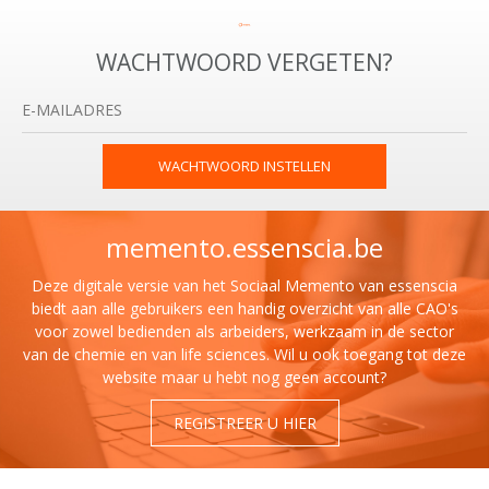
WACHTWOORD VERGETEN?
WACHTWOORD INSTELLEN
memento.essenscia.be
Deze digitale versie van het Sociaal Memento van essenscia
biedt aan alle gebruikers een handig overzicht van alle CAO's
voor zowel bedienden als arbeiders, werkzaam in de sector
van de chemie en van life sciences. Wil u ook toegang tot deze
website maar u hebt nog geen account?
REGISTREER U HIER